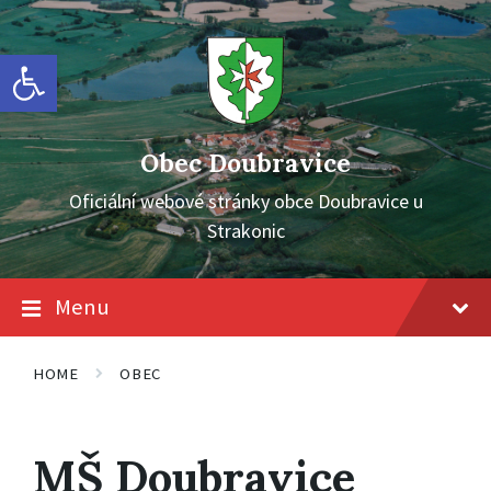
Skip
Skip
Skip
to
to
to
content
main
footer
Open toolbar
navigation
Obec Doubravice
Oficiální webové stránky obce Doubravice u
Strakonic
Menu
HOME
OBEC
MŠ Doubravice