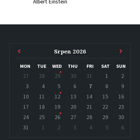
Albert Einstein
Previous
Next
Srpen
2026
Month
Month
MON
TUE
WED
THU
FRI
SAT
SUN
Skip
27
28
29
30
31
1
2
calendar
days
3
4
5
6
7
8
9
10
11
12
13
14
15
16
17
18
19
20
21
22
23
24
25
26
27
28
29
30
31
1
2
3
4
5
6
Back