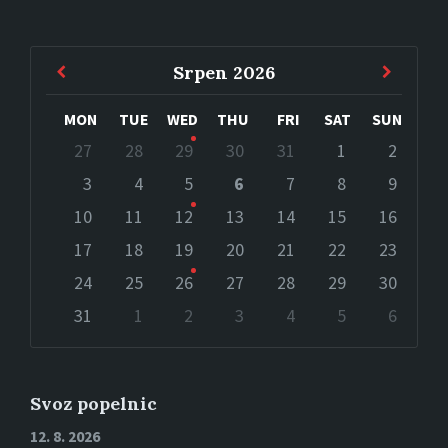
Previous
Next
Srpen
2026
Month
Month
MON
TUE
WED
THU
FRI
SAT
SUN
Skip
27
28
29
30
31
1
2
calendar
days
3
4
5
6
7
8
9
10
11
12
13
14
15
16
17
18
19
20
21
22
23
24
25
26
27
28
29
30
31
1
2
3
4
5
6
Back
to
calendar
days
Svoz popelnic
12. 8. 2026