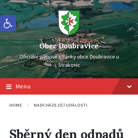
Skip
Skip
Skip
to
to
to
content
main
footer
Open toolbar
navigation
Obec Doubravice
Oficiální webové stránky obce Doubravice u
Strakonic
Menu
HOME
NADCHÁZEJÍCÍ UDÁLOSTI
Sběrný den odpadů